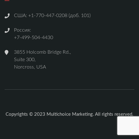
США:
+1-770-447-0208 (доб. 101)
Россия:
+7-499-504-4430
3855 Holcomb Bridge Rd.,
Suite 300,
Norcross, USA
Copyrights © 2023 Multichoice Marketing. All rights reserved.